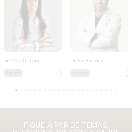
Drª Vera Campos
Dr. Rui Ramada
+
+
PSICÓLOGA
PSICÓLOGO
FIQUE A PAR DE TEMAS,